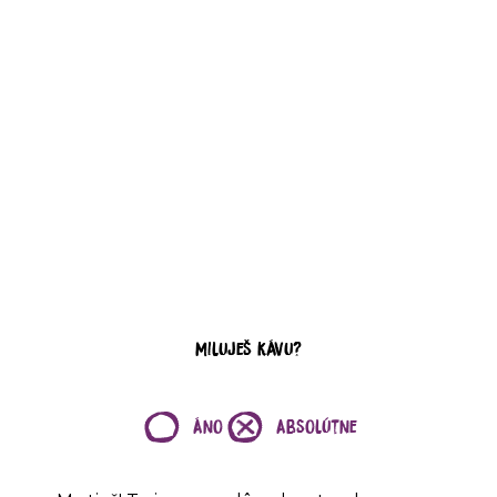
Miluješ kávu?
Áno
Absolútne