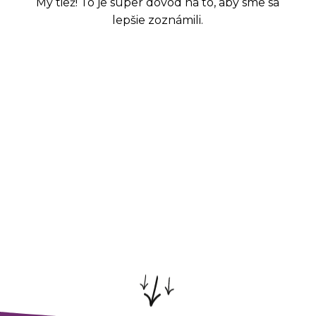
My tiež! To je super dôvod na to, aby sme sa
lepšie zoznámili.