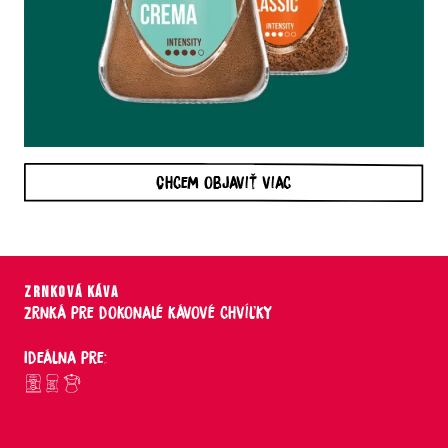
Chcem objaviť viac
ZRNKOVÁ KÁVA
Zrnká pre dokonalé kávové chvíľky
Ideálna pre: