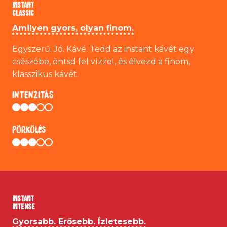
INSTANT
CLASSIC
Amilyen gyors, olyan finom.
Egyszerű. Jó. Kávé. Tedd az instant kávét egy
csészébe, öntsd fel vízzel, és élvezd a finom,
klasszikus kávét.
INTENZITÁS
Pörkölés
INSTANT
INTENSE
Gyorsabb. Erősebb. Ízletesebb.