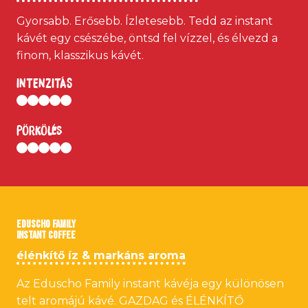
Gyorsabb. Erősebb. Ízletesebb. Tedd az instant
kávét egy csészébe, öntsd fel vízzel, és élvezd a
finom, klasszikus kávét.
INTENZITÁS
Pörkölés
EDUSCHO FAMILY
INSTANT COFFEE
élénkítő íz & markáns aroma
Az Eduscho Family instant kávéja egy különösen
telt aromájú kávé. GAZDAG és ÉLÉNKÍTŐ