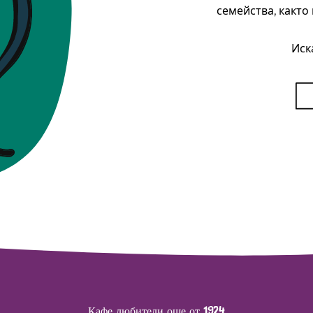
семейства, както
Иск
Кафе любители още от 1924