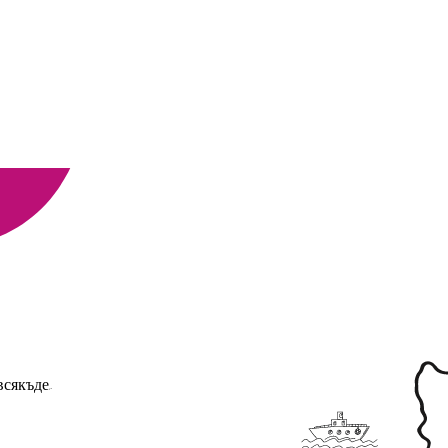
В
всякъде.